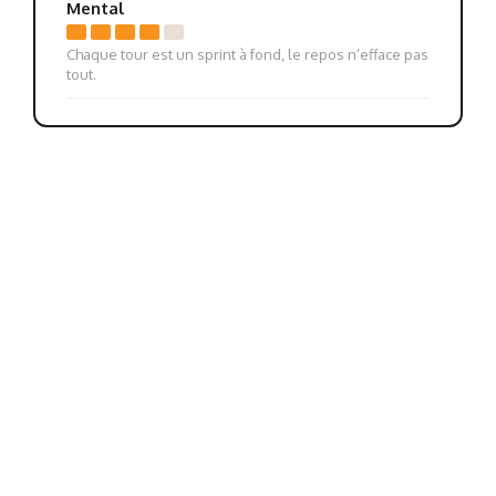
Mental
Chaque tour est un sprint à fond, le repos n’efface pas
tout.