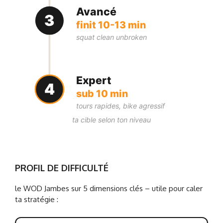
Avancé
3
finit 10-13 min
squat clean unbroken
Expert
4
sub 10 min
tours rapides, bike agressif
ta cible selon ton niveau
PROFIL DE DIFFICULTÉ
le WOD Jambes sur 5 dimensions clés – utile pour caler
ta stratégie :