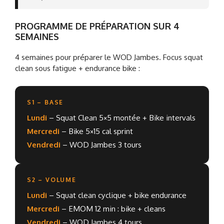
PROGRAMME DE PRÉPARATION SUR 4
SEMAINES
4 semaines pour préparer le WOD Jambes. Focus squat
clean sous fatigue + endurance bike :
S1 – BASE
Lundi
– Squat Clean 5×5 montée + Bike intervals
Mercredi
– Bike 5×15 cal sprint
Vendredi
– WOD Jambes 3 tours
S2 – VOLUME
Lundi
– Squat clean cyclique + bike endurance
Mercredi
– EMOM 12 min : bike + cleans
Vendredi
– WOD Jambes 4 tours