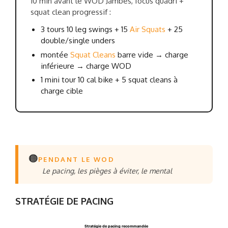
10 min avant le WOD Jambes, focus quadri +
squat clean progressif :
3 tours 10 leg swings + 15
Air Squats
+ 25
double/single unders
montée
Squat Cleans
barre vide → charge
inférieure → charge WOD
1 mini tour 10 cal bike + 5 squat cleans à
charge cible
🟠
PENDANT LE WOD
Le pacing, les pièges à éviter, le mental
STRATÉGIE DE PACING
Stratégie de pacing recommandée