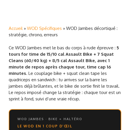
Accueil
»
WOD Spécifiques
»
WOD Jambes décortiqué :
stratégie, chrono, erreurs
Ce WOD Jambes met le bas du corps à rude épreuve :
5
tours for time de 15/10 cal Assault Bike + 7 Squat
Cleans (60/40 kg) + 8/5 cal Assault Bike, avec 1
minute de repos après chaque tour, time cap 16
minutes
. Le couplage bike + squat clean tape les
quadriceps en sandwich : tu arrives sur la barre les
jambes déjà brûlantes, et le bike de sortie finit le travail.
Le repos imposé change la stratégie : chaque tour est un
sprint à fond, suivi d’une vraie récup.
WOD JAMBES · BIKE + HALTÉRO
LE WOD EN 1 COUP D’ŒIL