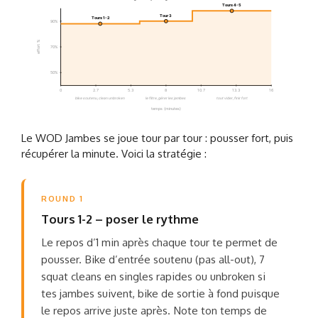
Tours 4-5
Tour 3
Tours 1-2
90%
effort %
70%
50%
0
2.7
5.3
8
10.7
13.3
16
bike soutenu, clean unbroken
le filtre, gérer les jambes
tout vider, finir fort
temps (minutes)
Le WOD Jambes se joue tour par tour : pousser fort, puis
récupérer la minute. Voici la stratégie :
ROUND 1
Tours 1-2 – poser le rythme
Le repos d’1 min après chaque tour te permet de
pousser. Bike d’entrée soutenu (pas all-out), 7
squat cleans en singles rapides ou unbroken si
tes jambes suivent, bike de sortie à fond puisque
le repos arrive juste après. Note ton temps de