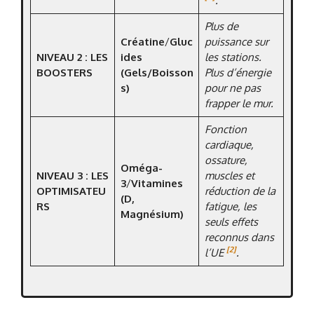
.
Plus de
Créatine
/
Gluc
puissance sur
NIVEAU 2 : LES
ides
les stations.
BOOSTERS
(Gels/Boisson
Plus d’énergie
s)
pour ne pas
frapper le mur.
Fonction
cardiaque,
ossature,
Oméga-
NIVEAU 3 : LES
muscles et
3
/
Vitamines
OPTIMISATEU
réduction de la
(D,
RS
fatigue, les
Magnésium)
seuls effets
reconnus dans
[2]
l’UE
.