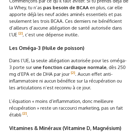
Commençons par ce qu’il faut
éviter
. Si tu prends déjà de
la Whey, tu n’as
pas besoin de BCAA
en plus, car elle
apporte déjà les neuf acides aminés essentiels et pas
seulement les trois BCAA. Ces derniers ne bénéficient
d’ailleurs d’aucune allégation de santé autorisée dans
[2]
l’UE
, c’est une dépense inutile.
Les Oméga-3 (Huile de poisson)
Dans l’UE, la seule allégation autorisée pour les oméga-
3 porte sur
une fonction cardiaque normale
, dès 250
[2]
mg d’EPA et de DHA par jour
. Aucun effet anti-
inflammatoire ni aucun bénéfice sur la récupération ou
les articulations n’est reconnu à ce jour.
L’équation « moins d’inflammation, donc meilleure
récupération » reste un raccourci marketing, pas un fait
[2]
établi
.
Vitamines & Minéraux (Vitamine D, Magnésium)