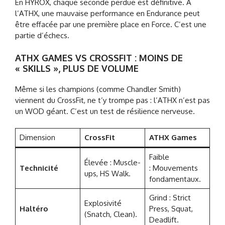
En HYROX, chaque seconde perdue est définitive. À
l’ATHX, une mauvaise performance en Endurance peut
être effacée par une première place en Force. C’est une
partie d’échecs.
ATHX GAMES VS CROSSFIT : MOINS DE
« SKILLS », PLUS DE VOLUME
Même si les champions (comme Chandler Smith)
viennent du CrossFit, ne t’y trompe pas : l’ATHX n’est pas
un WOD géant. C’est un test de résilience nerveuse.
Dimension
CrossFit
ATHX Games
Faible
Élevée : Muscle-
Technicité
: Mouvements
ups, HS Walk.
fondamentaux.
Grind : Strict
Explosivité
Haltéro
Press, Squat,
(Snatch, Clean).
Deadlift.