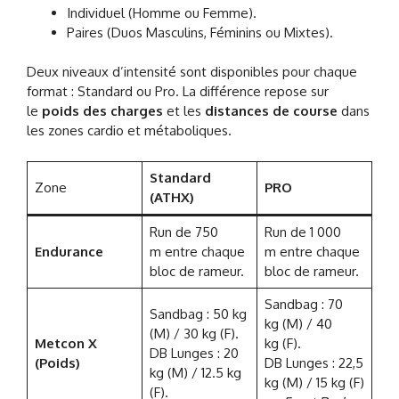
Individuel (Homme ou Femme).
Paires (Duos Masculins, Féminins ou Mixtes).
Deux niveaux d’intensité sont disponibles pour chaque
format : Standard ou Pro. La différence repose sur
le
poids des charges
et les
distances de course
dans
les zones cardio et métaboliques.
Standard
Zone
PRO
(ATHX)
Run de 750
Run de 1 000
Endurance
m entre chaque
m entre chaque
bloc de rameur.
bloc de rameur.
Sandbag : 70
Sandbag : 50 kg
kg (M) / 40
(M) / 30 kg (F).
Metcon X
kg (F).
DB Lunges : 20
(Poids)
DB Lunges : 22,5
kg (M) / 12.5 kg
kg (M) / 15 kg (F)
(F).