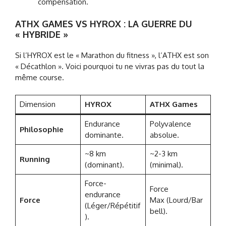
compensation.
ATHX GAMES VS HYROX : LA GUERRE DU
« HYBRIDE »
Si l’HYROX est le « Marathon du fitness », l’ATHX est son
« Décathlon ». Voici pourquoi tu ne vivras pas du tout la
même course.
Dimension
HYROX
ATHX Games
Endurance
Polyvalence
Philosophie
dominante.
absolue.
~8 km
~2-3 km
Running
(dominant).
(minimal).
Force-
Force
endurance
Force
Max (Lourd/Bar
(Léger/Répétitif
bell).
).