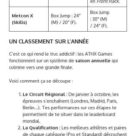
en
Front Rack
.
Box Jump
Metcon X
Box Jump : 24″
: 30″ (M)
(Skills)
(M) / 20″ (F).
/ 24″ (F).
UN CLASSEMENT SUR L’ANNÉE
C’est ce qui rend le truc addictif : les ATHX Games
fonctionnent sur un système de
saison annuelle
qui
culmine vers une grande finale.
Voici comment ça se découpe :
Le Circuit Régional :
De janvier à octobre, les
épreuves s’enchaînent (Londres, Madrid, Paris,
Berlin…). Tes performances sur ces étapes te
permettent de te situer dans le leaderboard
mondial.
La Qualification :
Les meilleurs athlètes et paires
de chaque catégorie (Pro et Standard) décrochent