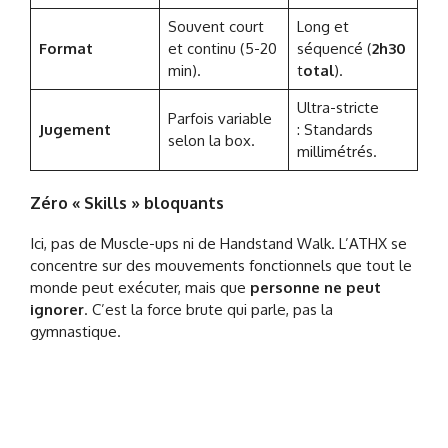
Souvent court
Long et
Format
et continu (5-20
séquencé (
2h30
min).
t
otal
).
Ultra-stricte
Parfois variable
Jugement
: Standards
selon la box.
millimétrés.
Zéro « Skills » bloquants
Ici, pas de Muscle-ups ni de Handstand Walk. L’ATHX se
concentre sur des mouvements fonctionnels que tout le
monde peut exécuter, mais que
personne ne peut
ignorer
. C’est la force brute qui parle, pas la
gymnastique.