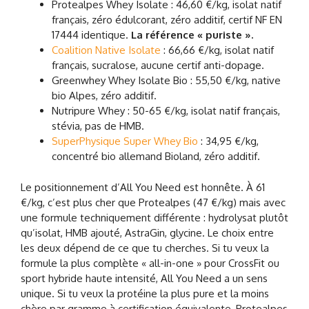
Protealpes Whey Isolate : 46,60 €/kg, isolat natif
français, zéro édulcorant, zéro additif, certif NF EN
17444 identique.
La référence « puriste ».
Coalition Native Isolate
: 66,66 €/kg, isolat natif
français, sucralose, aucune certif anti-dopage.
Greenwhey Whey Isolate Bio : 55,50 €/kg, native
bio Alpes, zéro additif.
Nutripure Whey : 50-65 €/kg, isolat natif français,
stévia, pas de HMB.
SuperPhysique Super Whey Bio
: 34,95 €/kg,
concentré bio allemand Bioland, zéro additif.
Le positionnement d’All You Need est honnête. À 61
€/kg, c’est plus cher que Protealpes (47 €/kg) mais avec
une formule techniquement différente : hydrolysat plutôt
qu’isolat, HMB ajouté, AstraGin, glycine. Le choix entre
les deux dépend de ce que tu cherches. Si tu veux la
formule la plus complète « all-in-one » pour CrossFit ou
sport hybride haute intensité, All You Need a un sens
unique. Si tu veux la protéine la plus pure et la moins
chère par gramme à certification équivalente, Protealpes