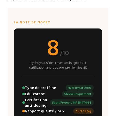
LA NOTE DE NOCSY
8
/10
Hydrolysat sérieux avec actifs ajoutés et
certification anti-dopage, premium justifié
Type de protéine
Hydrolysat DH10
Édulcorant
Stévia uniquement
Certification
Sport Protect / NF EN 17444
anti-doping
Rapport qualité / prix
60,97 €/kg