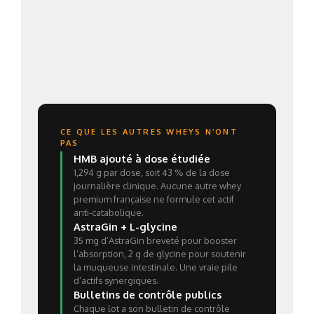
CE QUE LES AUTRES WHEYS N’ONT
PAS
HMB ajouté à dose étudiée
1,294 g par dose, soit 43 % de la dose
journalière clinique. Aucune autre whey
premium française ne formule cet actif
anti-catabolique.
AstraGin + L-glycine
35 mg d’AstraGin breveté pour booster
l’absorption, 2 g de glycine pour soutenir
la muqueuse intestinale. Une vraie pile
d’actifs synergiques.
Bulletins de contrôle publics
Chaque lot a son bulletin de contrôle