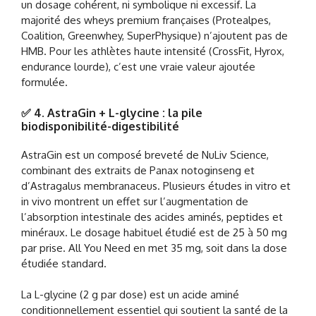
un dosage cohérent, ni symbolique ni excessif. La
majorité des wheys premium françaises (Protealpes,
Coalition, Greenwhey, SuperPhysique) n’ajoutent pas de
HMB. Pour les athlètes haute intensité (CrossFit, Hyrox,
endurance lourde), c’est une vraie valeur ajoutée
formulée.
✅ 4. AstraGin + L-glycine : la pile
biodisponibilité-digestibilité
AstraGin est un composé breveté de NuLiv Science,
combinant des extraits de Panax notoginseng et
d’Astragalus membranaceus. Plusieurs études in vitro et
in vivo montrent un effet sur l’augmentation de
l’absorption intestinale des acides aminés, peptides et
minéraux. Le dosage habituel étudié est de 25 à 50 mg
par prise. All You Need en met 35 mg, soit dans la dose
étudiée standard.
La L-glycine (2 g par dose) est un acide aminé
conditionnellement essentiel qui soutient la santé de la