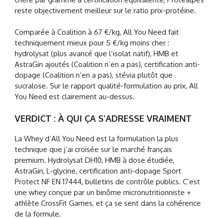
reste objectivement meilleur sur le ratio prix-protéine.
Comparée à Coalition à 67 €/kg, All You Need fait
techniquement mieux pour 5 €/kg moins cher :
hydrolysat (plus avancé que l’isolat natif), HMB et
AstraGin ajoutés (Coalition n’en a pas), certification anti-
dopage (Coalition n’en a pas), stévia plutôt que
sucralose. Sur le rapport qualité-formulation au prix, All
You Need est clairement au-dessus.
VERDICT : À QUI ÇA S’ADRESSE VRAIMENT
La Whey d’All You Need est la formulation la plus
technique que j’ai croisée sur le marché français
premium. Hydrolysat DH10, HMB à dose étudiée,
AstraGin, L-glycine, certification anti-dopage Sport
Protect NF EN 17444, bulletins de contrôle publics. C’est
une whey conçue par un binôme micronutritionniste +
athlète CrossFit Games, et ça se sent dans la cohérence
de la formule.