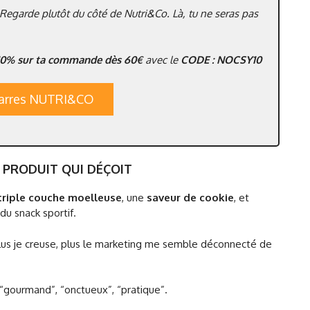
 Regarde plutôt du côté de Nutri&Co. Là, tu ne seras pas
10% sur ta commande dès 60€
avec le
CODE : NOCSY10
 barres NUTRI&CO
N PRODUIT QUI DÉÇOIT
triple couche moelleuse
, une
saveur de cookie
, et
du snack sportif.
t plus je creuse, plus le marketing me semble déconnecté de
: “gourmand”, “onctueux”, “pratique”.