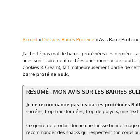
Accueil
»
Dossiers Barres Proteine
»
Avis Barre Protein
J’ai testé pas mal de barres protéinées ces dernières a
unes sont clairement restées dans mon sac de sport… ju
Cookies & Cream), fait malheureusement partie de cett
barre protéine Bulk
.
RÉSUMÉ : MON AVIS SUR LES BARRES BUL
Je ne recommande pas les barres protéinées Bu
sucrées, trop transformées, trop de polyols, une text
Ce genre de produit donne une fausse bonne image de l
recommander des snacks qui respectent ton corps aut