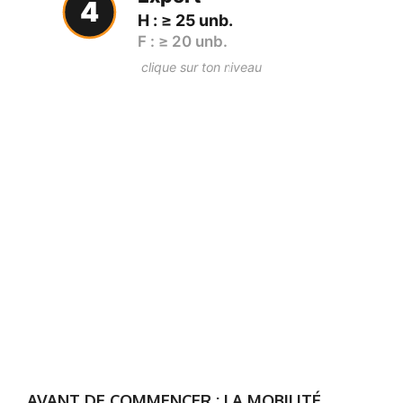
4
H : ≥ 25 unb.
F : ≥ 20 unb.
clique sur ton niveau
AVANT DE COMMENCER : LA MOBILITÉ