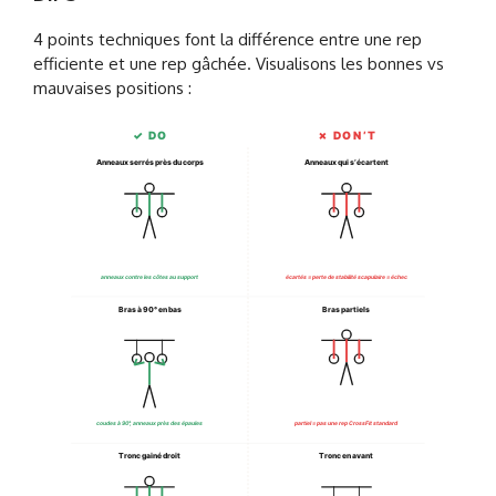
4 points techniques font la différence entre une rep
efficiente et une rep gâchée. Visualisons les bonnes vs
mauvaises positions :
✓ DO
✗ DON’T
Anneaux serrés près du corps
Anneaux qui s’écartent
anneaux contre les côtes au support
écartés = perte de stabilité scapulaire = échec
Bras à 90° en bas
Bras partiels
coudes à 90°, anneaux près des épaules
partiel = pas une rep CrossFit standard
Tronc gainé droit
Tronc en avant