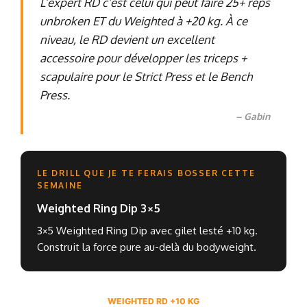
L’expert RD c’est celui qui peut faire 25+ reps
unbroken ET du Weighted à +20 kg. À ce
niveau, le RD devient un excellent
accessoire pour développer les triceps +
scapulaire pour le Strict Press et le Bench
Press.
– Gabin
LE DRILL QUE JE TE FERAIS BOSSER CETTE
SEMAINE
Weighted Ring Dip 3×5
3×5 Weighted Ring Dip avec gilet lesté +10 kg.
Construit la force pure au-delà du bodyweight.
WEIGHTED RD +10 KG