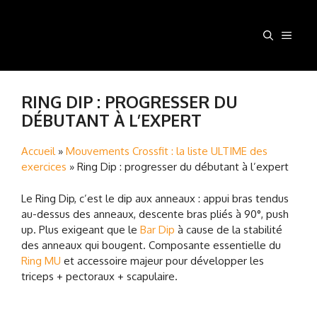
Aller
au
MEN
contenu
RING DIP : PROGRESSER DU
DÉBUTANT À L’EXPERT
Accueil
»
Mouvements Crossfit : la liste ULTIME des
exercices
»
Ring Dip : progresser du débutant à l’expert
Le Ring Dip, c’est le dip aux anneaux : appui bras tendus
au-dessus des anneaux, descente bras pliés à 90°, push
up. Plus exigeant que le
Bar Dip
à cause de la stabilité
des anneaux qui bougent. Composante essentielle du
Ring MU
et accessoire majeur pour développer les
triceps + pectoraux + scapulaire.