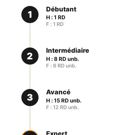
Débutant
1
H : 1 RD
F : 1 RD
Intermédiaire
2
H : 8 RD unb.
F : 6 RD unb.
Avancé
3
H : 15 RD unb.
F : 12 RD unb.
Expert