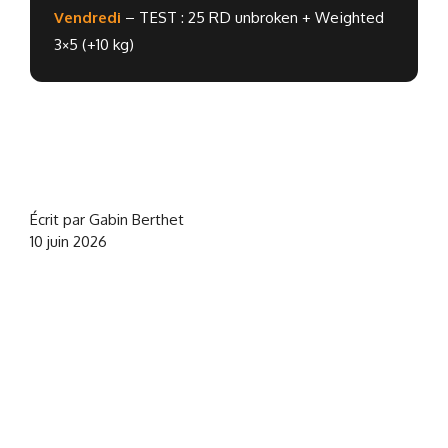
Vendredi
– TEST : 25 RD unbroken + Weighted
3×5 (+10 kg)
Écrit par Gabin Berthet
10 juin 2026
CrossFit® est une marque déposée de CrossFit, LLC, sans lien
avec NOCSY
. Sa mention est utilisée uniquement à titre informatif