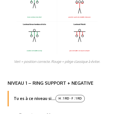
tronc vertical, dos droit
penché = perte de stabilité, blessure
Lockout bras tendus stricts
Lockout fléchi
coudes verrouillés au top
pas verrouillé = no rep en compet
Vert = position correcte. Rouge = piège classique à éviter.
NIVEAU 1 – RING SUPPORT + NEGATIVE
Tu es à ce niveau si…
H : 1 RD · F : 1 RD