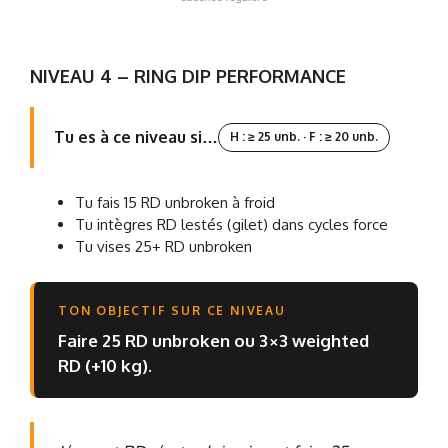
NIVEAU 4 – RING DIP PERFORMANCE
Tu es à ce niveau si…
H : ≥ 25 unb. · F : ≥ 20 unb.
Tu fais 15 RD unbroken à froid
Tu intègres RD lestés (gilet) dans cycles force
Tu vises 25+ RD unbroken
TON OBJECTIF SUR CE NIVEAU
Faire 25 RD unbroken ou 3×3 weighted
RD (+10 kg).