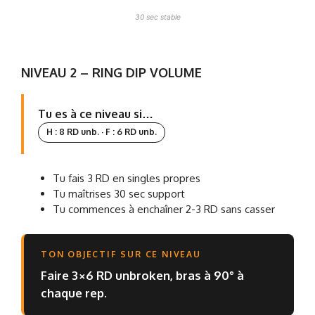
30 sec stable
NIVEAU 2 – RING DIP VOLUME
Tu es à ce niveau si…
H : 8 RD unb. · F : 6 RD unb.
Tu fais 3 RD en singles propres
Tu maîtrises 30 sec support
Tu commences à enchaîner 2-3 RD sans casser
TON OBJECTIF SUR CE NIVEAU
Faire 3×6 RD unbroken, bras à 90° à
chaque rep.