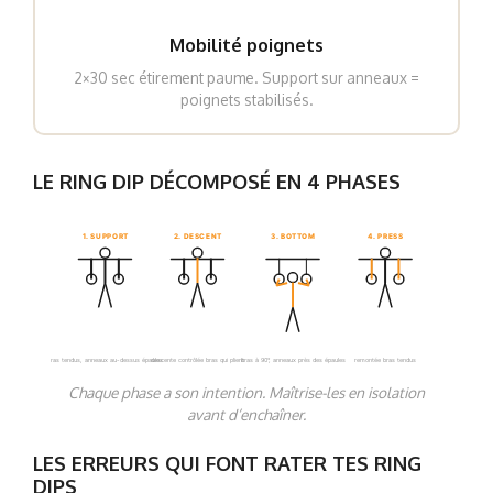
Mobilité poignets
2×30 sec étirement paume. Support sur anneaux =
poignets stabilisés.
LE RING DIP DÉCOMPOSÉ EN 4 PHASES
1. SUPPORT
2. DESCENT
3. BOTTOM
4. PRESS
bras tendus, anneaux au-dessus épaules
descente contrôlée bras qui plient
bras à 90°, anneaux près des épaules
remontée bras tendus
Chaque phase a son intention. Maîtrise-les en isolation
avant d’enchaîner.
LES ERREURS QUI FONT RATER TES RING
DIPS