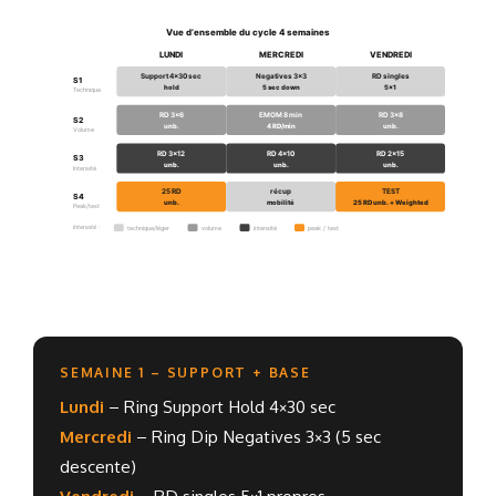
Vue d’ensemble du cycle 4 semaines
LUNDI
MERCREDI
VENDREDI
Support 4×30 sec
Negatives 3×3
RD singles
S1
hold
5 sec down
5×1
Technique
RD 3×6
EMOM 8 min
RD 3×8
S2
unb.
4 RD/min
unb.
Volume
RD 3×12
RD 4×10
RD 2×15
S3
unb.
unb.
unb.
Intensité
25 RD
récup
TEST
S4
unb.
mobilité
25 RD unb. + Weighted
Peak/test
Intensité :
technique/léger
volume
intensité
peak / test
SEMAINE 1 – SUPPORT + BASE
Lundi
– Ring Support Hold 4×30 sec
Mercredi
– Ring Dip Negatives 3×3 (5 sec
descente)