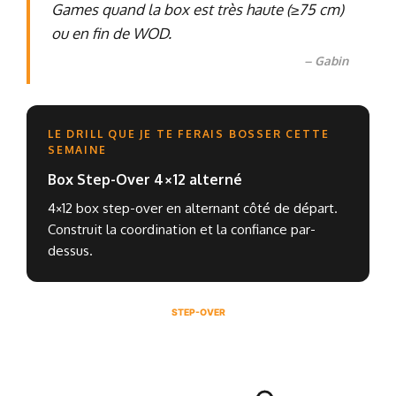
Games quand la box est très haute (≥75 cm)
ou en fin de WOD.
– Gabin
LE DRILL QUE JE TE FERAIS BOSSER CETTE
SEMAINE
Box Step-Over 4×12 alterné
4×12 box step-over en alternant côté de départ.
Construit la coordination et la confiance par-
dessus.
STEP-OVER