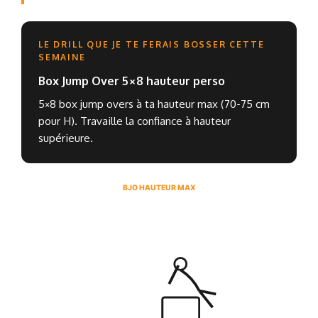
LE DRILL QUE JE TE FERAIS BOSSER CETTE
SEMAINE
Box Jump Over 5×8 hauteur perso
5×8 box jump overs à ta hauteur max (70-75 cm
pour H). Travaille la confiance à hauteur
supérieure.
BJO HAUTEUR MAX