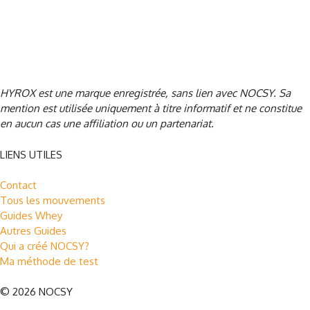
CrossFit® est une marque déposée de CrossFit, LLC, sans lien
avec NOCSY
. Sa mention est utilisée uniquement à titre informatif
et ne constitue en aucun cas une affiliation ou un partenariat.
HYROX est une marque enregistrée, sans lien avec NOCSY
. Sa
mention est utilisée uniquement à titre informatif et ne constitue
en aucun cas une affiliation ou un partenariat.
LIENS UTILES
Contact
Tous les mouvements
Guides Whey
Autres Guides
Qui a créé NOCSY?
Ma méthode de test
© 2026 NOCSY