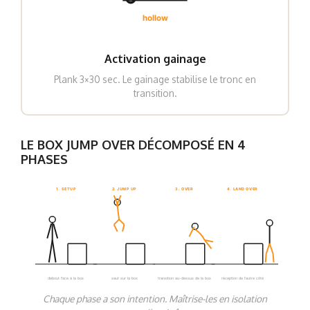
hollow
Activation gainage
Plank 3×30 sec. Le gainage stabilise le tronc en
transition.
LE BOX JUMP OVER DÉCOMPOSÉ EN 4
PHASES
1. SETUP
2. JUMP UP
3. OVER
4. LAND OVER
debout face à la box
saut sur la box
transition au-dessus de la box
réception de l’autre côté
Chaque phase a son intention. Maîtrise-les en isolation