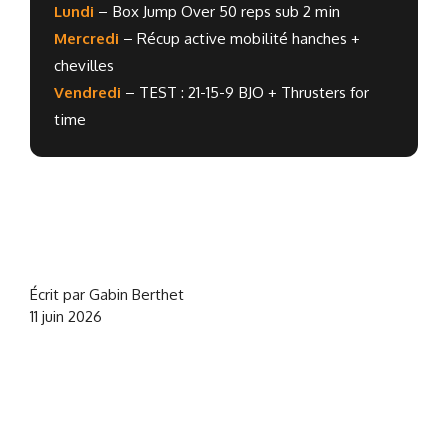
Lundi
– Box Jump Over 50 reps sub 2 min
Mercredi
– Récup active mobilité hanches +
chevilles
Vendredi
– TEST : 21-15-9 BJO + Thrusters for
time
Écrit par Gabin Berthet
11 juin 2026