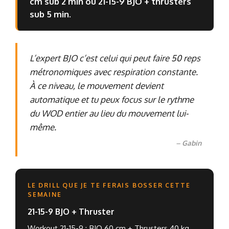
cm sub 2 min ou 21-15-9 BJO + thrusters
sub 5 min.
L’expert BJO c’est celui qui peut faire 50 reps
métronomiques avec respiration constante.
À ce niveau, le mouvement devient
automatique et tu peux focus sur le rythme
du WOD entier au lieu du mouvement lui-
même.
– Gabin
LE DRILL QUE JE TE FERAIS BOSSER CETTE
SEMAINE
21-15-9 BJO + Thruster
Workout 21-15-9 : BJO 60 cm +
Thrusters
40 kg