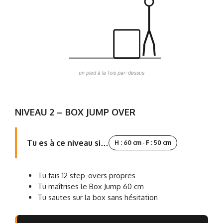
un pied à la fois par-dessus
NIVEAU 2 – BOX JUMP OVER
Tu es à ce niveau si…
H : 60 cm · F : 50 cm
Tu fais 12 step-overs propres
Tu maîtrises le Box Jump 60 cm
Tu sautes sur la box sans hésitation