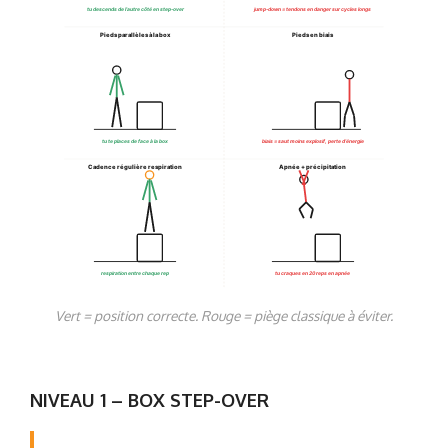
tu descends de l’autre côté en step-over
jump-down = tendons en danger sur cycles longs
Pieds parallèles à la box
Pieds en biais
tu te places de face à la box
biais = saut moins explosif, perte d’énergie
Cadence régulière respiration
Apnée + précipitation
respiration entre chaque rep
tu craques en 20 reps en apnée
Vert = position correcte. Rouge = piège classique à éviter.
NIVEAU 1 – BOX STEP-OVER