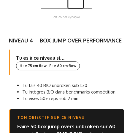
70-75 cm cyclique
NIVEAU 4 – BOX JUMP OVER PERFORMANCE
Tu es à ce niveau si…
H : ≥ 75 cm flow · F : ≥ 60 cm flow
Tu fais 40 BJO unbroken sub 1:30
Tu intègres BJO dans benchmarks compétition
Tu vises 50+ reps sub 2 min
TON OBJECTIF SUR CE NIVEAU
Faire 50 box jump overs unbroken sur 60