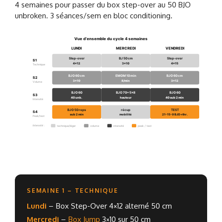
4 semaines pour passer du box step-over au 50 BJO
unbroken. 3 séances/sem en bloc conditioning.
Vue d’ensemble du cycle 4 semaines
LUNDI
MERCREDI
VENDREDI
Step-over
BJ 50 cm
Step-over
S1
4×12
3×10
4×15
Technique
BJO 60 cm
EMOM 10 min
BJO 60 cm
S2
3×10
8/min
3×12
Volume
BJO 60
BJO 70+ 5×8
BJO 60
S3
40 unb.
hauteur
40 sub 2 min
Intensité
BJO 50 reps
récup
TEST
S4
sub 2 min
mobilité
21-15-9 BJO+thr.
Peak/test
Intensité :
technique/léger
volume
intensité
peak / test
SEMAINE 1 – TECHNIQUE
Lundi
– Box Step-Over 4×12 alterné 50 cm
Mercredi
–
Box Jump
3×10 sur 50 cm