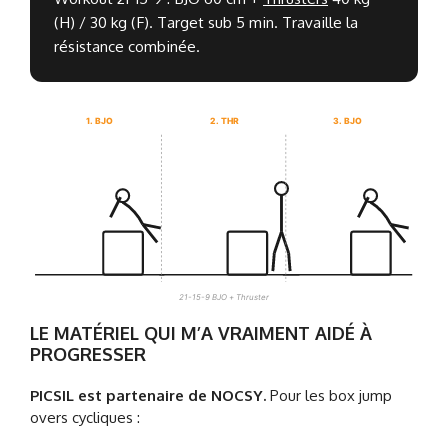
(H) / 30 kg (F). Target sub 5 min. Travaille la
résistance combinée.
1. BJO
2. THR
3. BJO
21-15-9 BJO + Thruster
LE MATÉRIEL QUI M’A VRAIMENT AIDÉ À
PROGRESSER
PICSIL est partenaire de NOCSY.
Pour les box jump
overs cycliques :