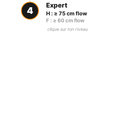
Expert
4
H : ≥ 75 cm flow
F : ≥ 60 cm flow
clique sur ton niveau