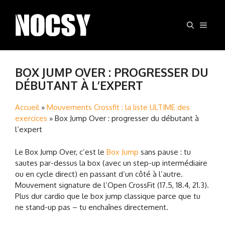
Aller
au
MEN
contenu
BOX JUMP OVER : PROGRESSER DU
DÉBUTANT À L’EXPERT
Accueil
»
Mouvements Crossfit : la liste ULTIME des
exercices
»
Box Jump Over : progresser du débutant à
l’expert
Le Box Jump Over, c’est le
Box Jump
sans pause : tu
sautes par-dessus la box (avec un step-up intermédiaire
ou en cycle direct) en passant d’un côté à l’autre.
Mouvement signature de l’Open CrossFit (17.5, 18.4, 21.3).
Plus dur cardio que le box jump classique parce que tu
ne stand-up pas – tu enchaînes directement.