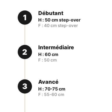
Débutant
1
H : 50 cm step-over
F : 40 cm step-over
Intermédiaire
2
H : 60 cm
F : 50 cm
Avancé
3
H : 70-75 cm
F : 55-60 cm