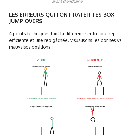
avant d’enchaîner.
LES ERREURS QUI FONT RATER TES BOX
JUMP OVERS
4 points techniques font la différence entre une rep
efficiente et une rep gâchée. Visualisons les bonnes vs
mauvaises positions :
✓ DO
✗ DON’T
Stand-up sur la box
Pas de stand-up
tu te stand-up complètement sur la box
pas de stand-up sur la box = no rep en compétition
Step-over côté opposé
Saut brutal jump-down