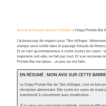
Accueil
»
Dossiers Barres Proteine
»
Crispy Protein Bar 
J’ai beaucoup de respect pour Tibo InShape. Sérieusem
marque aussi solide dans le paysage français du fitness.
Et en tant qu’entrepreneur, il coche toutes les cases : v
inspirante soit-elle, ne fait pas tout. Et si je reconnais 
Protein Bar me laisse… un peu sur ma faim.
EN RÉSUMÉ : MON AVIS SUR CETTE BARR
La Crispy Protein Bar de Tibo InShape, c’est un bon p
révolution alimentaire. Elle coche les cases du snack 
transformé à consommer avec modération.
Si tu veux une vraie barre protéinée, propre et efficac