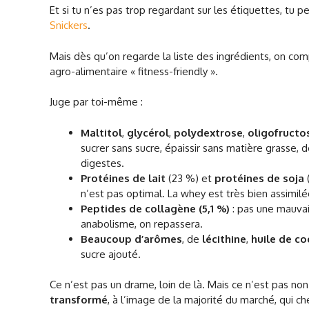
Et si tu n’es pas trop regardant sur les étiquettes, tu p
Snickers
.
Mais dès qu’on regarde la liste des ingrédients, on com
agro-alimentaire « fitness-friendly ».
Juge par toi-même :
Maltitol
,
glycérol
,
polydextrose
,
oligofructo
sucrer sans sucre, épaissir sans matière grasse,
digestes.
Protéines de lait
(23 %) et
protéines de soja
(
n’est pas optimal. La whey est très bien assimilé
Peptides de collagène (5,1 %)
: pas une mauvais
anabolisme, on repassera.
Beaucoup d’arômes
, de
lécithine
,
huile de co
sucre ajouté.
Ce n’est pas un drame, loin de là. Mais ce n’est pas non
transformé
, à l’image de la majorité du marché, qui c