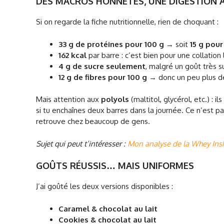
DES MACROS HONNÊTES, UNE DIGESTION À
Si on regarde la fiche nutritionnelle, rien de choquant :
33 g de protéines pour 100 g
→ soit
15 g pour
162 kcal
par barre : c’est bien pour une collation
4 g de sucre seulement
, malgré un goût très su
12 g de fibres pour 100 g
→ donc un peu plus 
Mais attention aux
polyols
(maltitol, glycérol, etc.) :
si tu enchaînes deux barres dans la journée. Ce n’est p
retrouve chez beaucoup de gens.
Sujet qui peut t’intéresser :
Mon analyse de la Whey Ins
GOÛTS RÉUSSIS… MAIS UNIFORMES
J’ai goûté les deux versions disponibles :
Caramel & chocolat au lait
Cookies & chocolat au lait