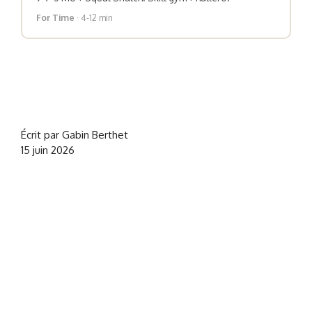
For Time
· 4-12 min
Écrit par Gabin Berthet
15 juin 2026
CrossFit® est une marque déposée de CrossFit, LLC, sans lien
avec NOCSY
. Sa mention est utilisée uniquement à titre informatif
et ne constitue en aucun cas une affiliation ou un partenariat.