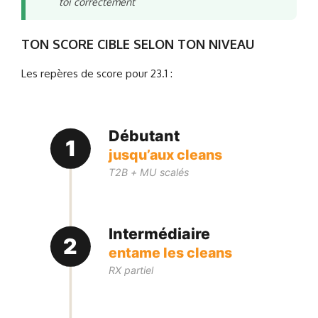
toi correctement
TON SCORE CIBLE SELON TON NIVEAU
Les repères de score pour 23.1 :
Débutant
1
jusqu’aux cleans
T2B + MU scalés
Intermédiaire
2
entame les cleans
RX partiel