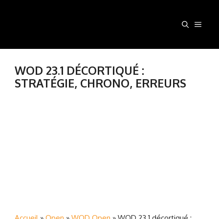
Aller
au
MEN
contenu
WOD 23.1 DÉCORTIQUÉ :
STRATÉGIE, CHRONO, ERREURS
Accueil
»
Open
»
WOD Open
»
WOD 23.1 décortiqué :