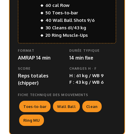
🔸 60 cal Row
🔸 50 Toes-to-bar
🔸 40 Wall Ball Shots 9/6
🔸 30 Cleans 61/43 kg
🔸 20 Ring Muscle-Ups
FORMAT
DURÉE TYPIQUE
AMRAP 14 min
14 min fixe
SCORE
CHARGES H · F
H : 61 kg / WB 9
Reps totales
F : 43 kg / WB 6
(chipper)
FICHE TECHNIQUE DES MOUVEMENTS
Toes-to-bar
Wall Ball
Clean
Ring MU