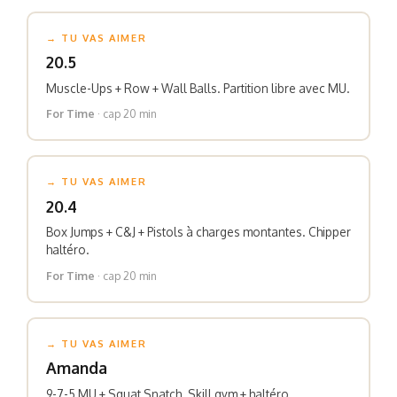
→ TU VAS AIMER
20.5
Muscle-Ups + Row + Wall Balls. Partition libre avec MU.
For Time
· cap 20 min
→ TU VAS AIMER
20.4
Box Jumps + C&J + Pistols à charges montantes. Chipper
haltéro.
For Time
· cap 20 min
→ TU VAS AIMER
Amanda
9-7-5 MU + Squat Snatch. Skill gym + haltéro.