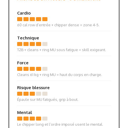
Cardio
60 cal row d’entrée + chipper dense = zone 4-5.
Technique
T2B + cleans + ring MU sous fatigue = skill exigeant.
Force
Cleans 61 kg + ring MU = haut du corps en charge.
Risque blessure
Épaule sur MU fatigués, grip à bout.
Mental
Le chipper long et l’ordre imposé usent le mental.