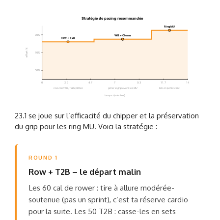
Stratégie de pacing recommandée
Ring MU
90%
WB + Cleans
Row + T2B
effort %
70%
50%
0
2.3
4.7
7
9.3
11.7
14
row contrôlé, T2B splittés
gérer le grip avant les MU
MU en petits sets
temps (minutes)
23.1 se joue sur l’efficacité du chipper et la préservation
du grip pour les ring MU. Voici la stratégie :
ROUND 1
Row + T2B – le départ malin
Les 60 cal de rower : tire à allure modérée-
soutenue (pas un sprint), c’est ta réserve cardio
pour la suite. Les 50 T2B : casse-les en sets