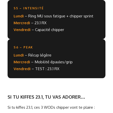
S5 – INTENSITÉ
Lundi
– Ring MU sous fatigue + chipper sprint
Mercredi
– 23.1 RX
Vendredi
– Capacité chipper
S6 – PEAK
Lundi
– Récup légère
Mercredi
– Mobilité épaules/grip
Vendredi
– TEST : 23.1 RX
SI TU KIFFES 23.1, TU VAS ADORER…
Si tu kiffes 23.1, ces 3 WODs chipper vont te plaire :