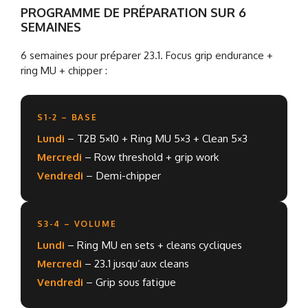
PROGRAMME DE PRÉPARATION SUR 6
SEMAINES
6 semaines pour préparer 23.1. Focus grip endurance +
ring MU + chipper :
S1-2 – BASE
Lundi
– T2B 5×10 + Ring MU 5×3 + Clean 5×3
Mercredi
– Row threshold + grip work
Vendredi
– Demi-chipper
S3-4 – VOLUME
Lundi
– Ring MU en sets + cleans cycliques
Mercredi
– 23.1 jusqu’aux cleans
Vendredi
– Grip sous fatigue