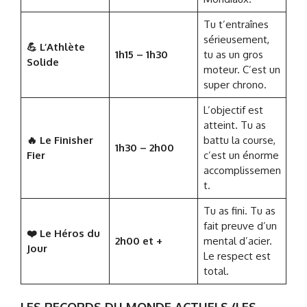
Tu t’entraînes
sérieusement,
💪 L’Athlète
1h15 – 1h30
tu as un gros
Solide
moteur. C’est un
super chrono.
L’objectif est
atteint. Tu as
🔥 Le Finisher
battu la course,
1h30 – 2h00
Fier
c’est un énorme
accomplissemen
t.
Tu as fini. Tu as
fait preuve d’un
❤️ Le Héros du
2h00 et +
mental d’acier.
Jour
Le respect est
total.
LES RECORDS DU MONDE ACTUELS (LES