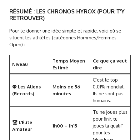
RÉSUMÉ : LES CHRONOS HYROX (POUR T’Y
RETROUVER)
Pour te donner une idée simple et rapide, voici où se
situent les athlètes (catégories Hommes/Femmes
Open) :
Temps Moyen
Ce que ça veut
Niveau
Estimé
dire
C’est le top
👽 Les Aliens
Moins de 56
0.01% mondial.
(Records)
minutes
Ils ne sont pas
humains.
Tu ne joues plus
pour finir, tu
🏆 L’Élite
1h00 – 1h15
joues la qualif’
Amateur
pour les
Mondiaux.