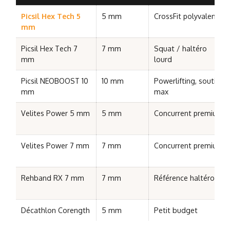
Picsil Hex Tech 5
5 mm
CrossFit polyvalent
mm
Picsil Hex Tech 7
7 mm
Squat / haltéro
mm
lourd
Picsil NEOBOOST 10
10 mm
Powerlifting, soutien
mm
max
Velites Power 5 mm
5 mm
Concurrent premium
Velites Power 7 mm
7 mm
Concurrent premium
Rehband RX 7 mm
7 mm
Référence haltéro
Décathlon Corength
5 mm
Petit budget