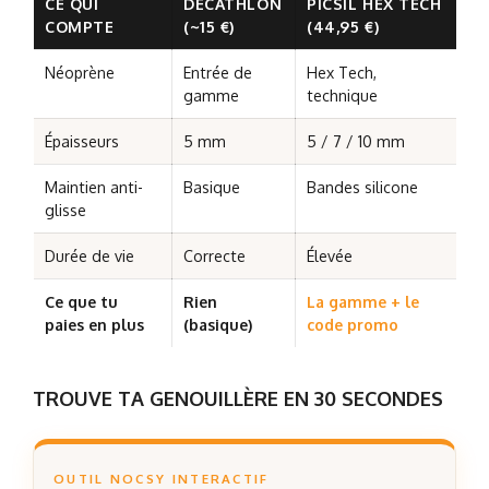
CE QUI
DÉCATHLON
PICSIL HEX TECH
V
COMPTE
(~15 €)
(44,95 €)
(6
Néoprène
Entrée de
Hex Tech,
Pr
gamme
technique
Épaisseurs
5 mm
5 / 7 / 10 mm
5 
Maintien anti-
Basique
Bandes silicone
Ou
glisse
Durée de vie
Correcte
Élevée
Él
Ce que tu
Rien
La gamme + le
La
paies en plus
(basique)
code promo
sp
TROUVE TA GENOUILLÈRE EN 30 SECONDES
OUTIL NOCSY INTERACTIF