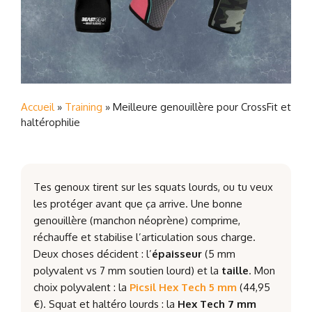
Accueil
»
Training
»
Meilleure genouillère pour CrossFit et
haltérophilie
Tes genoux tirent sur les squats lourds, ou tu veux
les protéger avant que ça arrive. Une bonne
genouillère (manchon néoprène) comprime,
réchauffe et stabilise l’articulation sous charge.
Deux choses décident : l’
épaisseur
(5 mm
polyvalent vs 7 mm soutien lourd) et la
taille
. Mon
choix polyvalent : la
Picsil Hex Tech 5 mm
(44,95
€). Squat et haltéro lourds : la
Hex Tech 7 mm