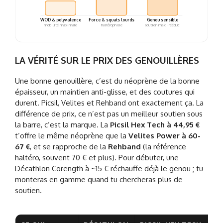
WOD & polyvalence
Force & squats lourds
Genou sensible
mobilité maximale
haltérophilie
soutien max · rééduc
LA VÉRITÉ SUR LE PRIX DES GENOUILLÈRES
Une bonne genouillère, c’est du néoprène de la bonne
épaisseur, un maintien anti-glisse, et des coutures qui
durent. Picsil, Velites et Rehband ont exactement ça. La
différence de prix, ce n’est pas un meilleur soutien sous
la barre, c’est la marque. La
Picsil Hex Tech à 44,95 €
t’offre le même néoprène que la
Velites Power à 60-
67 €
, et se rapproche de la
Rehband
(la référence
haltéro, souvent 70 € et plus). Pour débuter, une
Décathlon Corength à ~15 € réchauffe déjà le genou ; tu
monteras en gamme quand tu chercheras plus de
soutien.