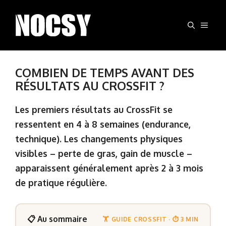
Aller
au
MEN
contenu
COMBIEN DE TEMPS AVANT DES
RÉSULTATS AU CROSSFIT ?
Les premiers résultats au CrossFit se
ressentent en 4 à 8 semaines (endurance,
technique). Les changements physiques
visibles – perte de gras, gain de muscle –
apparaissent généralement après 2 à 3 mois
de pratique régulière.
📋 Au sommaire
🏋️ GUIDE CROSSFIT · ⏱️ 3 MIN