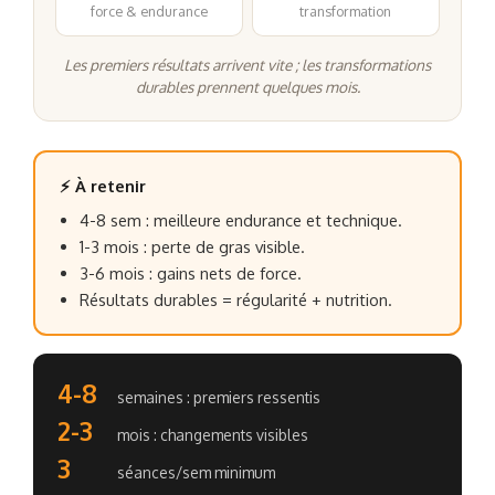
force & endurance
transformation
Les premiers résultats arrivent vite ; les transformations
durables prennent quelques mois.
⚡ À retenir
4-8 sem : meilleure endurance et technique.
1-3 mois : perte de gras visible.
3-6 mois : gains nets de force.
Résultats durables = régularité + nutrition.
4-8
semaines : premiers ressentis
2-3
mois : changements visibles
3
séances/sem minimum