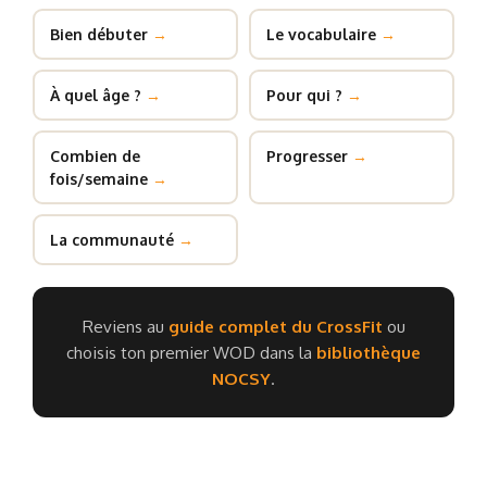
Bien débuter
→
Le vocabulaire
→
À quel âge ?
→
Pour qui ?
→
Combien de
Progresser
→
fois/semaine
→
La communauté
→
Reviens au
guide complet du CrossFit
ou
choisis ton premier WOD dans la
bibliothèque
NOCSY
.