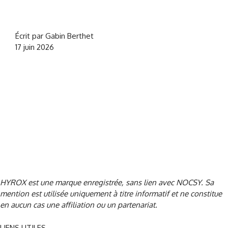
Écrit par Gabin Berthet
17 juin 2026
CrossFit® est une marque déposée de CrossFit, LLC, sans lien
avec NOCSY
. Sa mention est utilisée uniquement à titre informatif
et ne constitue en aucun cas une affiliation ou un partenariat.
HYROX est une marque enregistrée, sans lien avec NOCSY
. Sa
mention est utilisée uniquement à titre informatif et ne constitue
en aucun cas une affiliation ou un partenariat.
LIENS UTILES