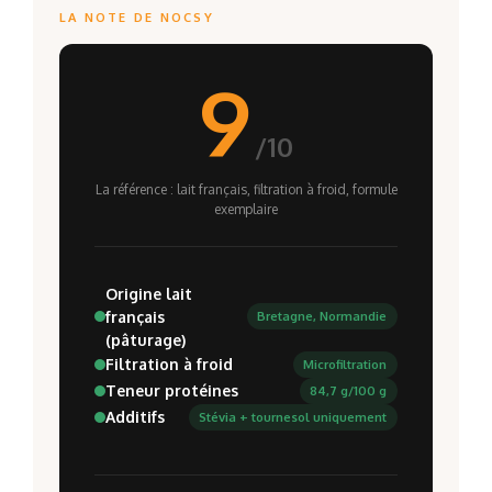
LA NOTE DE NOCSY
9
/10
La référence : lait français, filtration à froid, formule
exemplaire
Origine lait
français
Bretagne, Normandie
(pâturage)
Filtration à froid
Microfiltration
Teneur protéines
84,7 g/100 g
Additifs
Stévia + tournesol uniquement